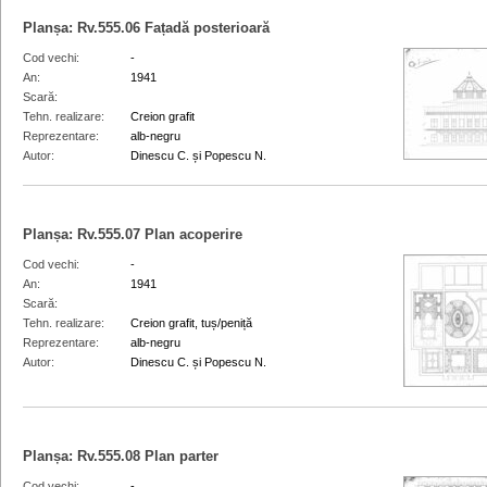
Planșa:
Rv.555.06
Fațadă posterioară
Cod vechi
-
An
1941
Scară
Tehn. realizare
Creion grafit
Reprezentare
alb-negru
Autor
Dinescu C. și Popescu N.
Planșa:
Rv.555.07
Plan acoperire
Cod vechi
-
An
1941
Scară
Tehn. realizare
Creion grafit, tuș/peniță
Reprezentare
alb-negru
Autor
Dinescu C. și Popescu N.
Planșa:
Rv.555.08
Plan parter
Cod vechi
-