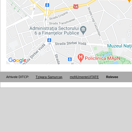
Arhivele DITCP:
Tzigara-Samurcaș
moNUmenteUITATE
Relevee