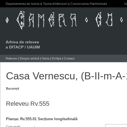
Departamentul de Istoria & Teoria Arhitecturii și Conservarea Patrimoniului
Un
Arhiva de relevee
a DITACP / UAUIM
Relevee
|
Despre arhivă
|
Harta
|
Echipa
|
Contact
Casa Vernescu, (B-II-m-A
București
Releveu Rv.555
Planșa:
Rv.555.01
Secțiune longitudinală
Cod vechi
-