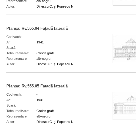
Reprezentare
alb-negru
Autor
Dinescu C. și Popescu N.
Planșa:
Rv.555.04
Fațadă laterală
Cod vechi
-
An
1941
Scară
Tehn. realizare
Creion grafit
Reprezentare
alb-negru
Autor
Dinescu C. și Popescu N.
Planșa:
Rv.555.05
Fațadă laterală
Cod vechi
-
An
1941
Scară
Tehn. realizare
Creion grafit
Reprezentare
alb-negru
Autor
Dinescu C. și Popescu N.