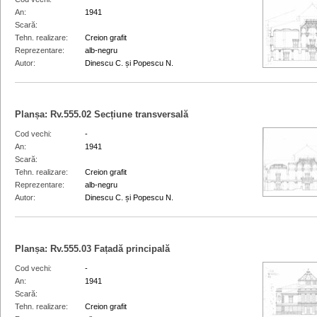
An
1941
Scară
Tehn. realizare
Creion grafit
Reprezentare
alb-negru
Autor
Dinescu C. și Popescu N.
Planșa:
Rv.555.02
Secțiune transversală
Cod vechi
-
An
1941
Scară
Tehn. realizare
Creion grafit
Reprezentare
alb-negru
Autor
Dinescu C. și Popescu N.
Planșa:
Rv.555.03
Fațadă principală
Cod vechi
-
An
1941
Scară
Tehn. realizare
Creion grafit