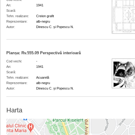
An
1941
Scară
Tehn. realizare
Creion grafit
Reprezentare
alb-negru
Autor
Dinescu C. și Popescu N.
Planșa:
Rv.555.09
Perspectivă interioară
Cod vechi
-
An
1941
Scară
Tehn. realizare
Acuarelă
Reprezentare
alb-negru
Autor
Dinescu C. și Popescu N.
Harta