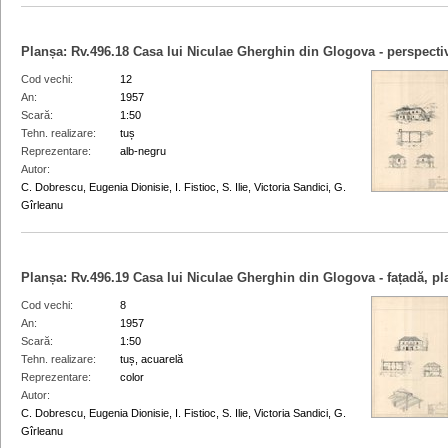
Planșa:
Rv.496.18
Casa lui Niculae Gherghin din Glogova - perspectivă
Cod vechi
12
An
1957
Scară
1:50
Tehn. realizare
tuș
Reprezentare
alb-negru
Autor
C. Dobrescu, Eugenia Dionisie, I. Fistioc, S. Ilie, Victoria Sandici, G.
Gîrleanu
Planșa:
Rv.496.19
Casa lui Niculae Gherghin din Glogova - fațadă, pla
Cod vechi
8
An
1957
Scară
1:50
Tehn. realizare
tuș, acuarelă
Reprezentare
color
Autor
C. Dobrescu, Eugenia Dionisie, I. Fistioc, S. Ilie, Victoria Sandici, G.
Gîrleanu