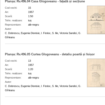
Planșa:
Rv.496.04
Casa Glogoveanu - fațadă și secțiune
Cod vechi
15
An
1957
Scară
1:50
Tehn. realizare
tuș
Reprezentare
alb-negru
Autor
C. Dobrescu, Eugenia Dionisie, I. Fistioc, S. Ilie, Victoria Sandici, G.
Gîrleanu
Planșa:
Rv.496.05
Curtea Glogoveanu - detaliu poartă și foișor
Cod vechi
13
An
1957
Scară
1:20
Tehn. realizare
tuș
Reprezentare
alb-negru
Autor
C. Dobrescu, Eugenia Dionisie, I. Fistioc, S. Ilie, Victoria Sandici, G.
Gîrleanu