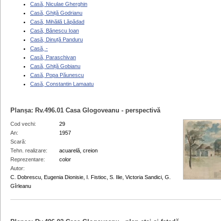
Casă, Niculae Gherghin
Casă, Ghiță Godrianu
Casă, Mihăilă Lăpădad
Casă, Bănescu Ioan
Casă, Dinuță Panduru
Casă, -
Casă, Paraschivan
Casă, Ghiță Gobianu
Casă, Popa Păunescu
Casă, Constantin Lamaatu
Planșa:
Rv.496.01
Casa Glogoveanu - perspectivă
Cod vechi
29
An
1957
Scară
Tehn. realizare
acuarelă, creion
Reprezentare
color
Autor
C. Dobrescu, Eugenia Dionisie, I. Fistioc, S. Ilie, Victoria Sandici, G.
Gîrleanu