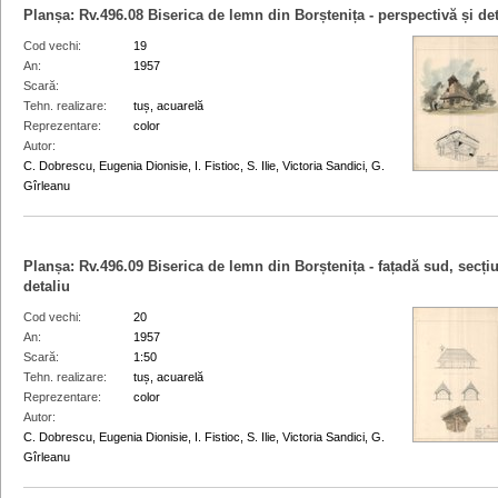
Planșa:
Rv.496.08
Biserica de lemn din Borștenița - perspectivă și de
Cod vechi
19
An
1957
Scară
Tehn. realizare
tuș, acuarelă
Reprezentare
color
Autor
C. Dobrescu, Eugenia Dionisie, I. Fistioc, S. Ilie, Victoria Sandici, G.
Gîrleanu
Planșa:
Rv.496.09
Biserica de lemn din Borștenița - fațadă sud, secți
detaliu
Cod vechi
20
An
1957
Scară
1:50
Tehn. realizare
tuș, acuarelă
Reprezentare
color
Autor
C. Dobrescu, Eugenia Dionisie, I. Fistioc, S. Ilie, Victoria Sandici, G.
Gîrleanu