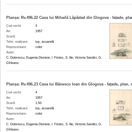
Planșa:
Rv.496.22
Casa lui Mihailă Lăpădad din Glogova - fațade, plan
Cod vechi
3
An
1957
Scară
Tehn. realizare
tuș, acuarelă
Reprezentare
color
Autor
C. Dobrescu, Eugenia Dionisie, I. Fistioc, S. Ilie, Victoria Sandici, G.
Gîrleanu
Planșa:
Rv.496.23
Casa lui Bănescu Ioan din Glogova - fațade, plan, 
Cod vechi
4
An
1957
Scară
1:50
Tehn. realizare
tuș, acuarelă
Reprezentare
color
Autor
C. Dobrescu, Eugenia Dionisie, I. Fistioc, S. Ilie, Victoria Sandici, G.
Gîrleanu