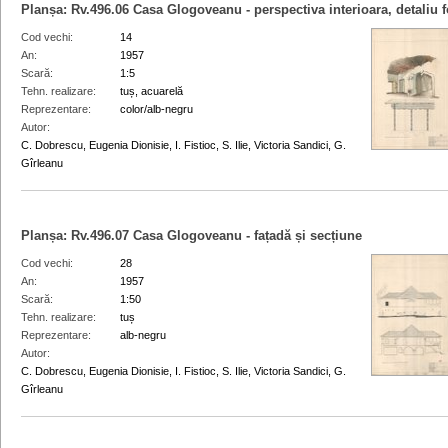
Planșa:
Rv.496.06
Casa Glogoveanu - perspectiva interioara, detaliu f
Cod vechi
14
An
1957
Scară
1:5
Tehn. realizare
tuș, acuarelă
Reprezentare
color/alb-negru
Autor
C. Dobrescu, Eugenia Dionisie, I. Fistioc, S. Ilie, Victoria Sandici, G.
Gîrleanu
Planșa:
Rv.496.07
Casa Glogoveanu - fațadă și secțiune
Cod vechi
28
An
1957
Scară
1:50
Tehn. realizare
tuș
Reprezentare
alb-negru
Autor
C. Dobrescu, Eugenia Dionisie, I. Fistioc, S. Ilie, Victoria Sandici, G.
Gîrleanu