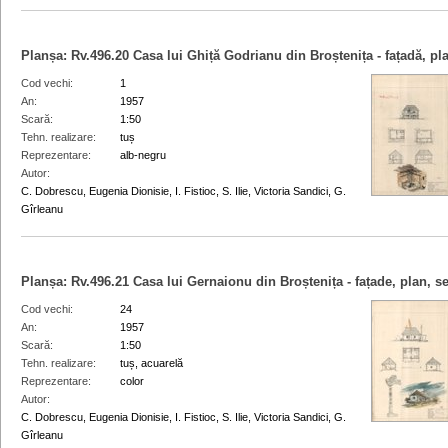
Planșa:
Rv.496.20
Casa lui Ghiță Godrianu din Broștenița - fațadă, pla
Cod vechi
1
An
1957
Scară
1:50
Tehn. realizare
tuș
Reprezentare
alb-negru
Autor
C. Dobrescu, Eugenia Dionisie, I. Fistioc, S. Ilie, Victoria Sandici, G.
Gîrleanu
Planșa:
Rv.496.21
Casa lui Gernaionu din Broștenița - fațade, plan, se
Cod vechi
24
An
1957
Scară
1:50
Tehn. realizare
tuș, acuarelă
Reprezentare
color
Autor
C. Dobrescu, Eugenia Dionisie, I. Fistioc, S. Ilie, Victoria Sandici, G.
Gîrleanu