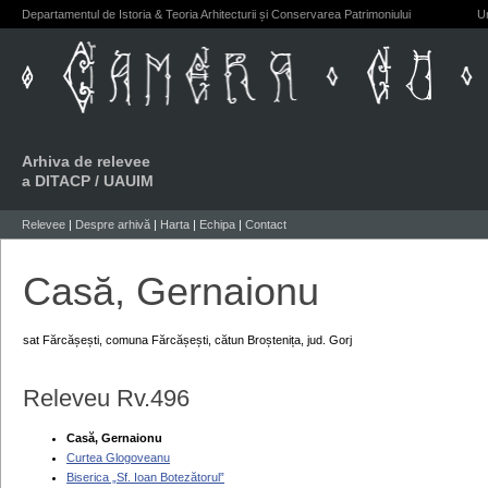
Departamentul de Istoria & Teoria Arhitecturii și Conservarea Patrimoniului
Un
Arhiva de relevee
a DITACP / UAUIM
Relevee
|
Despre arhivă
|
Harta
|
Echipa
|
Contact
Casă, Gernaionu
sat Fărcășești, comuna Fărcășești, cătun Broștenița, jud. Gorj
Releveu Rv.496
Casă, Gernaionu
Curtea Glogoveanu
Biserica „Sf. Ioan Botezătorul”