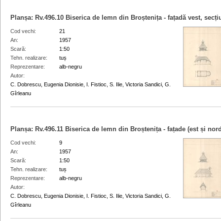
Planșa:
Rv.496.10
Biserica de lemn din Broștenița - fațadă vest, secți
Cod vechi
21
An
1957
Scară
1:50
Tehn. realizare
tuș
Reprezentare
alb-negru
Autor
C. Dobrescu, Eugenia Dionisie, I. Fistioc, S. Ilie, Victoria Sandici, G.
Gîrleanu
Planșa:
Rv.496.11
Biserica de lemn din Broștenița - fațade (est și nord
Cod vechi
9
An
1957
Scară
1:50
Tehn. realizare
tuș
Reprezentare
alb-negru
Autor
C. Dobrescu, Eugenia Dionisie, I. Fistioc, S. Ilie, Victoria Sandici, G.
Gîrleanu