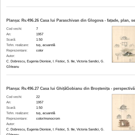
Planșa:
Rv.496.26
Casa lui Paraschivan din Glogova - fațade, plan, se
Cod vechi
7
An
1957
Scară
1:50
Tehn. realizare
tuș, acuarelă
Reprezentare
color
Autor
C. Dobrescu, Eugenia Dionisie, I. Fistioc, S. Ilie, Victoria Sandici, G.
Gîrleanu
Planșa:
Rv.496.27
Casa lui GhițăGobianu din Broștenița - perspectivă,
Cod vechi
22
An
1957
Scară
1:50
Tehn. realizare
tuș, acuarelă
Reprezentare
color/monocrom
Autor
C. Dobrescu, Eugenia Dionisie, I. Fistioc, S. Ilie, Victoria Sandici, G.
Gîrleanu