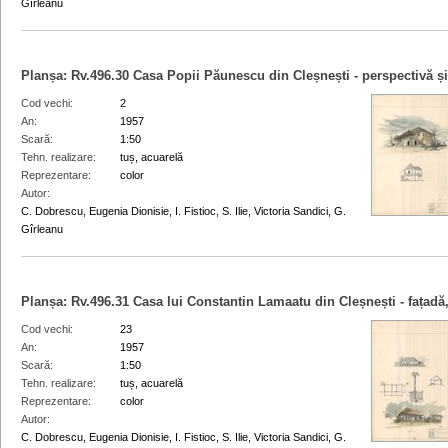
Gîrleanu
Planșa:
Rv.496.30
Casa Popii Păunescu din Cleșnești - perspectivă și
Cod vechi
2
An
1957
Scară
1:50
Tehn. realizare
tuș, acuarelă
Reprezentare
color
Autor
C. Dobrescu, Eugenia Dionisie, I. Fistioc, S. Ilie, Victoria Sandici, G.
Gîrleanu
Planșa:
Rv.496.31
Casa lui Constantin Lamaatu din Cleșnești - fațadă,
Cod vechi
23
An
1957
Scară
1:50
Tehn. realizare
tuș, acuarelă
Reprezentare
color
Autor
C. Dobrescu, Eugenia Dionisie, I. Fistioc, S. Ilie, Victoria Sandici, G.