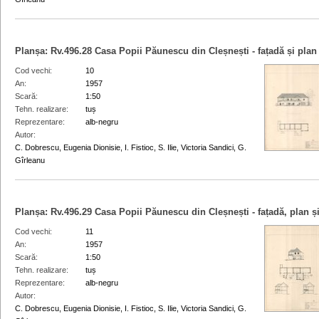
Planșa:
Rv.496.28
Casa Popii Păunescu din Cleșnești - fațadă și plan
Cod vechi
10
An
1957
Scară
1:50
Tehn. realizare
tuș
Reprezentare
alb-negru
Autor
C. Dobrescu, Eugenia Dionisie, I. Fistioc, S. Ilie, Victoria Sandici, G.
Gîrleanu
Planșa:
Rv.496.29
Casa Popii Păunescu din Cleșnești - fațadă, plan și
Cod vechi
11
An
1957
Scară
1:50
Tehn. realizare
tuș
Reprezentare
alb-negru
Autor
C. Dobrescu, Eugenia Dionisie, I. Fistioc, S. Ilie, Victoria Sandici, G.