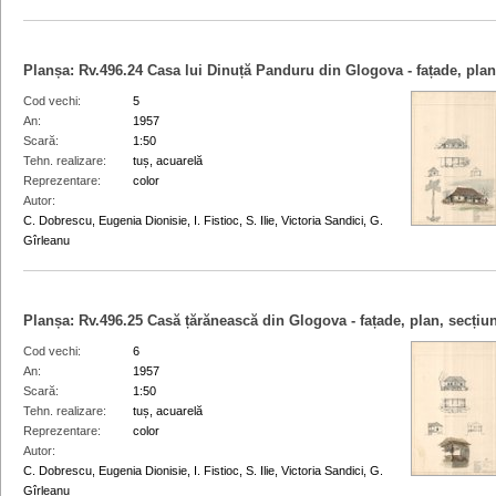
Planșa:
Rv.496.24
Casa lui Dinuță Panduru din Glogova - fațade, plan,
Cod vechi
5
An
1957
Scară
1:50
Tehn. realizare
tuș, acuarelă
Reprezentare
color
Autor
C. Dobrescu, Eugenia Dionisie, I. Fistioc, S. Ilie, Victoria Sandici, G.
Gîrleanu
Planșa:
Rv.496.25
Casă țărănească din Glogova - fațade, plan, secțiu
Cod vechi
6
An
1957
Scară
1:50
Tehn. realizare
tuș, acuarelă
Reprezentare
color
Autor
C. Dobrescu, Eugenia Dionisie, I. Fistioc, S. Ilie, Victoria Sandici, G.
Gîrleanu