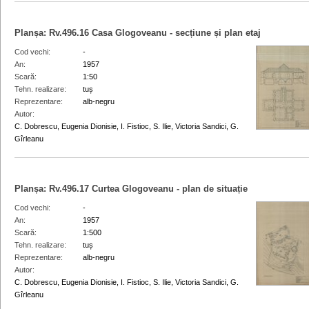
Planșa:
Rv.496.16
Casa Glogoveanu - secțiune și plan etaj
Cod vechi
-
An
1957
Scară
1:50
Tehn. realizare
tuș
Reprezentare
alb-negru
Autor
C. Dobrescu, Eugenia Dionisie, I. Fistioc, S. Ilie, Victoria Sandici, G.
Gîrleanu
Planșa:
Rv.496.17
Curtea Glogoveanu - plan de situație
Cod vechi
-
An
1957
Scară
1:500
Tehn. realizare
tuș
Reprezentare
alb-negru
Autor
C. Dobrescu, Eugenia Dionisie, I. Fistioc, S. Ilie, Victoria Sandici, G.
Gîrleanu