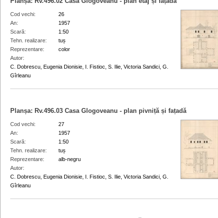
Planșa:
Rv.496.02
Casa Glogoveanu - plan etaj și fațadă
Cod vechi
26
An
1957
Scară
1:50
Tehn. realizare
tuș
Reprezentare
color
Autor
C. Dobrescu, Eugenia Dionisie, I. Fistioc, S. Ilie, Victoria Sandici, G.
Gîrleanu
Planșa:
Rv.496.03
Casa Glogoveanu - plan pivniță și fațadă
Cod vechi
27
An
1957
Scară
1:50
Tehn. realizare
tuș
Reprezentare
alb-negru
Autor
C. Dobrescu, Eugenia Dionisie, I. Fistioc, S. Ilie, Victoria Sandici, G.
Gîrleanu