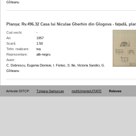
Gîrleanu
Planșa:
Rv.496.32
Casa lui Niculae Gherhin din Glogova - fațadă, plan
Cod vechi
-
An
1957
Scară
1:50
Tehn. realizare
tuș
Reprezentare
alb-negru
Autor
C. Dobrescu, Eugenia Dionisie, I. Fistioc, S. Ilie, Victoria Sandici, G.
Gîrleanu
Arhivele DITCP:
Tzigara-Samurcaș
moNUmenteUITATE
Relevee