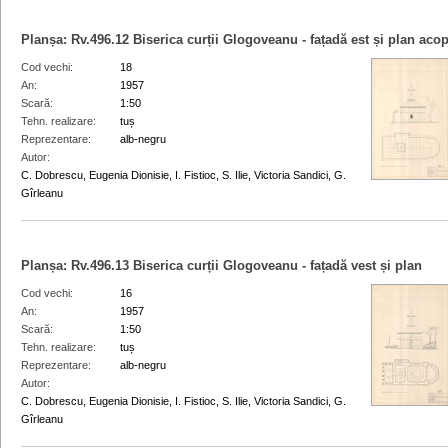
Planșa:
Rv.496.12
Biserica curții Glogoveanu - fațadă est și plan acop
Cod vechi
18
An
1957
Scară
1:50
Tehn. realizare
tuș
Reprezentare
alb-negru
Autor
C. Dobrescu, Eugenia Dionisie, I. Fistioc, S. Ilie, Victoria Sandici, G.
Gîrleanu
Planșa:
Rv.496.13
Biserica curții Glogoveanu - fațadă vest și plan
Cod vechi
16
An
1957
Scară
1:50
Tehn. realizare
tuș
Reprezentare
alb-negru
Autor
C. Dobrescu, Eugenia Dionisie, I. Fistioc, S. Ilie, Victoria Sandici, G.
Gîrleanu