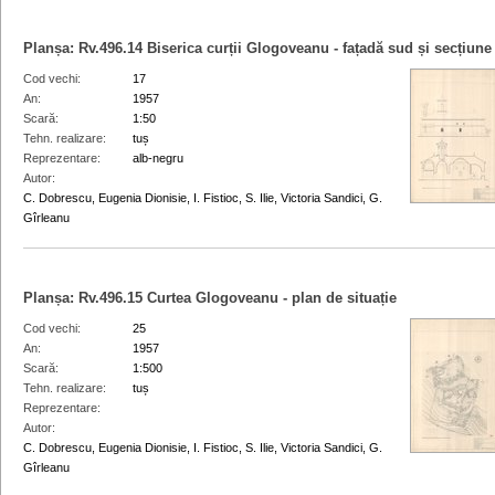
Planșa:
Rv.496.14
Biserica curții Glogoveanu - fațadă sud și secțiune
Cod vechi
17
An
1957
Scară
1:50
Tehn. realizare
tuș
Reprezentare
alb-negru
Autor
C. Dobrescu, Eugenia Dionisie, I. Fistioc, S. Ilie, Victoria Sandici, G.
Gîrleanu
Planșa:
Rv.496.15
Curtea Glogoveanu - plan de situație
Cod vechi
25
An
1957
Scară
1:500
Tehn. realizare
tuș
Reprezentare
Autor
C. Dobrescu, Eugenia Dionisie, I. Fistioc, S. Ilie, Victoria Sandici, G.
Gîrleanu