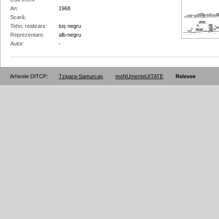
An
1968
Scară
Tehn. realizare
tuș negru
Reprezentare
alb-negru
Autor
-
Arhivele DITCP:
Tzigara-Samurcaș
moNUmenteUITATE
Relevee