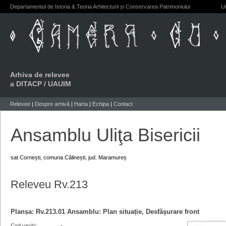
Departamentul de Istoria & Teoria Arhitecturii și Conservarea Patrimoniului
Un
Arhiva de relevee
a DITACP / UAUIM
Relevee
|
Despre arhivă
|
Harta
|
Echipa
|
Contact
Ansamblu Uliţa Bisericii
sat Cornești, comuna Călinești, jud. Maramureș
Releveu Rv.213
Planșa:
Rv.213.01
Ansamblu: Plan situație, Desfăşurare front
Cod vechi
-