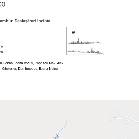
00
amblu: Desfaşărari incinta
ru
ru
ru Cekan, Ioana Vocuti, Popescu Mak, Alex.
 Ghelerter, Dan Ionescu, Ileana Neicu