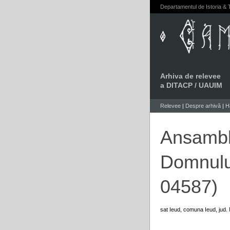
Departamentul de Istoria & T
Arhiva de relevee
a DITACP / UAUIM
Relevee
|
Despre arhivă
|
H
Ansamblu
Domnului
04587)
sat Ieud, comuna Ieud, jud