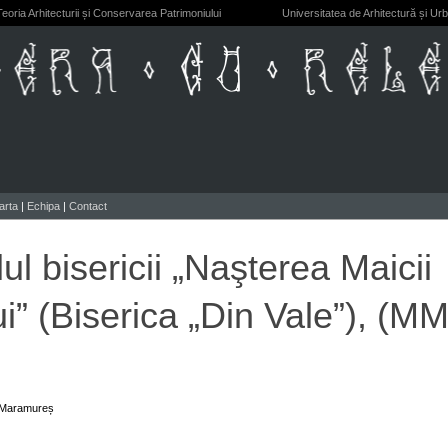
eoria Arhitecturii și Conservarea Patrimoniului
Universitatea de Arhitectură și Ur
arta
|
Echipa
|
Contact
l bisericii „Naşterea Maicii
” (Biserica „Din Vale”), (MM
. Maramureș