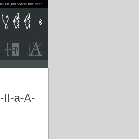
banism „Ion Mincu” București
-II-a-A-