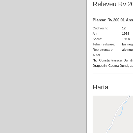
Releveu Rv.2
Planșa:
Rv.200.01
Ans
Cod vechi
12
An
1968
Scară
1:100
Tehn. realizare
tuș neg
Reprezentare
alb-neg
Autor
Nic. Constantinescu, Dumit
Dragostin, Cosma Dunel, Lu.
Harta