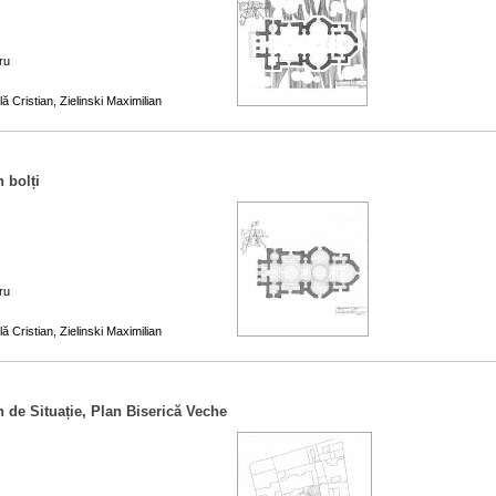
ru
ă Cristian, Zielinski Maximilian
 bolți
ru
ă Cristian, Zielinski Maximilian
n de Situație, Plan Biserică Veche