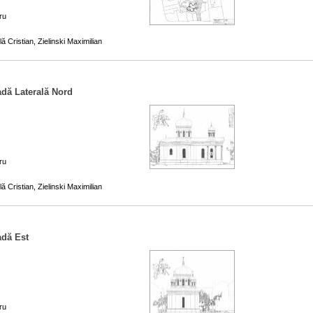
ru
ă Cristian, Zielinski Maximilian
adă Laterală Nord
ru
ă Cristian, Zielinski Maximilian
adă Est
ru