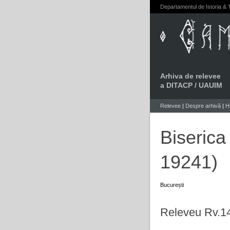
Departamentul de Istoria & T
Arhiva de relevee
a DITACP / UAUIM
Relevee
|
Despre arhivă
|
H
Biserica
19241)
București
Releveu Rv.1