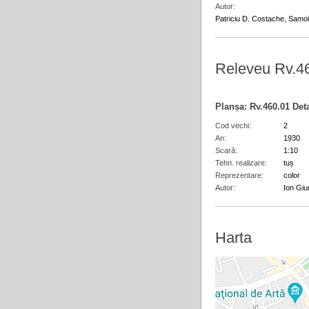
Autor
Patriciu D. Costache, Samoil
Releveu Rv.4
Planșa:
Rv.460.01
Det
Cod vechi
2
An
1930
Scară
1:10
Tehn. realizare
tuș
Reprezentare
color
Autor
Ion Giu
Harta