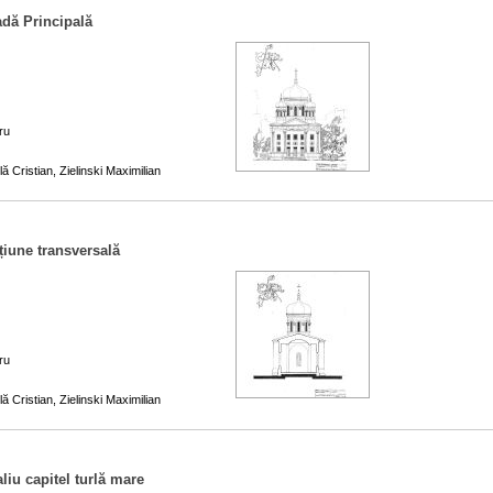
adă Principală
ru
ă Cristian, Zielinski Maximilian
țiune transversală
ru
ă Cristian, Zielinski Maximilian
liu capitel turlă mare