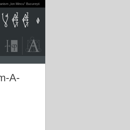
banism „Ion Mincu” București
-m-A-