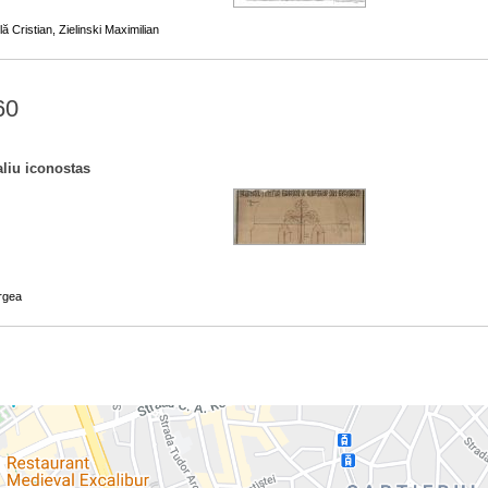
ă Cristian, Zielinski Maximilian
60
aliu iconostas
rgea