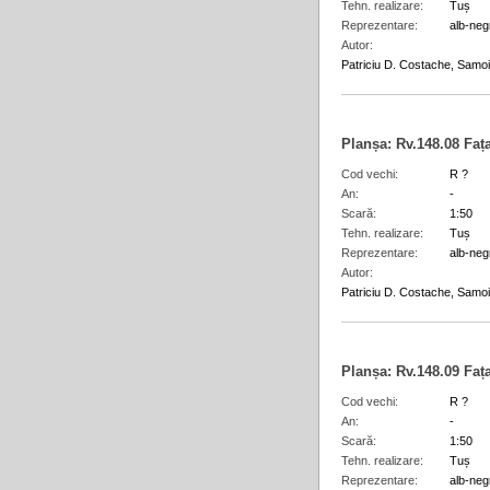
Tehn. realizare
Tuș
Reprezentare
alb-neg
Autor
Patriciu D. Costache, Samoil
Planșa:
Rv.148.08
Faț
Cod vechi
R ?
An
-
Scară
1:50
Tehn. realizare
Tuș
Reprezentare
alb-neg
Autor
Patriciu D. Costache, Samoil
Planșa:
Rv.148.09
Faț
Cod vechi
R ?
An
-
Scară
1:50
Tehn. realizare
Tuș
Reprezentare
alb-neg