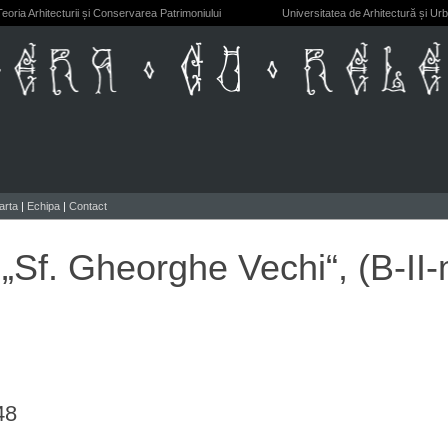
eoria Arhitecturii și Conservarea Patrimoniului
Universitatea de Arhitectură și Ur
arta
|
Echipa
|
Contact
 „Sf. Gheorghe Vechi“, (B-II
48