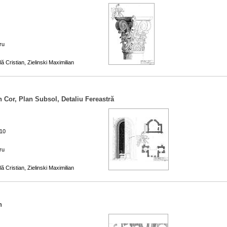
ru
ă Cristian, Zielinski Maximilian
n Cor, Plan Subsol, Detaliu Fereastră
:10
ru
ă Cristian, Zielinski Maximilian
n