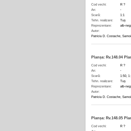
Cod vechi
R ?
An
-
Scară
1:1
Tehn. realizare
Tuș
Reprezentare
alb-neg
Autor
Patriciu D. Costache, Samoil
Planșa:
Rv.148.04
Pla
Cod vechi
R ?
An
-
Scară
1:50, 1
Tehn. realizare
Tuș
Reprezentare
alb-neg
Autor
Patriciu D. Costache, Samoil
Planșa:
Rv.148.05
Pla
Cod vechi
R ?