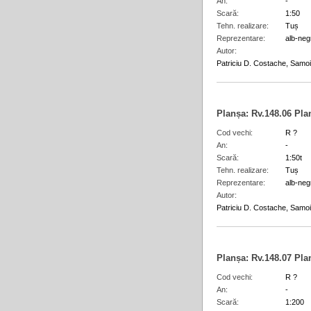
An
-
Scară
1:50
Tehn. realizare
Tuș
Reprezentare
alb-neg
Autor
Patriciu D. Costache, Samoil
Planșa:
Rv.148.06
Plan
Cod vechi
R ?
An
-
Scară
1:50t
Tehn. realizare
Tuș
Reprezentare
alb-neg
Autor
Patriciu D. Costache, Samoil
Planșa:
Rv.148.07
Pla
Cod vechi
R ?
An
-
Scară
1:200