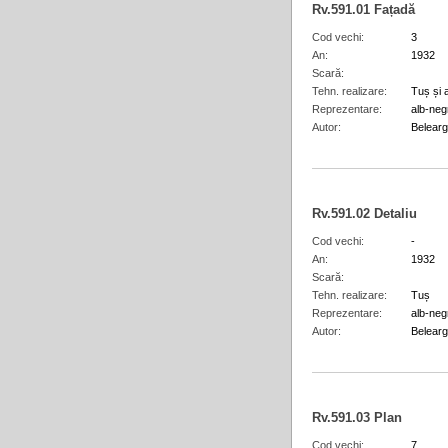
Rv.591.01
Fațadă
Cod vechi
3
An
1932
Scară
Tehn. realizare
Tuș și 
Reprezentare
alb-neg
Autor
Belearg
Rv.591.02
Detaliu
Cod vechi
-
An
1932
Scară
Tehn. realizare
Tuș
Reprezentare
alb-neg
Autor
Belearg
Rv.591.03
Plan
Cod vechi
7