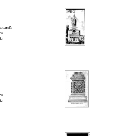
acuarelă
ru
iu
ru
iu