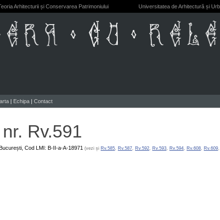
eoria Arhitecturii și Conservarea Patrimoniului
Universitatea de Arhitectură și Ur
arta
|
Echipa
|
Contact
nr. Rv.591
 București,
Cod LMI: B-II-a-A-18971
(vezi și
Rv.585
,
Rv.587
,
Rv.592
,
Rv.593
,
Rv.594
,
Rv.608
,
Rv.609