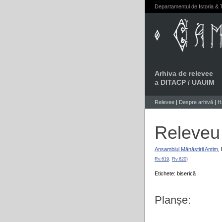
Departamentul de Istoria & T
Arhiva de relevee
a DITACP / UAUIM
Relevee
|
Despre arhivă
|
H
Releveu 
Ansamblul Mănăstirii Antim
,
Rv.619
,
Rv.620
)
Etichete: biserică
Planșe: