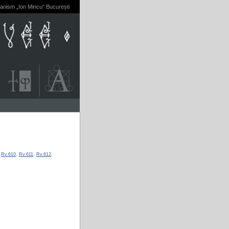
banism „Ion Mincu” București
,
Rv.610
,
Rv.611
,
Rv.612
,